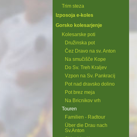
Trim steza
Izposoja e-koles
Gorsko kolesarjenje
Kolesarske poti
Družinska pot
Čez Dravo na sv. Anton
Na smučišče Kope
Do Sv. Treh Kraljev
Vzpon na Sv. Pankracij
Pot nad dravsko dolino
Pot brez meja
Na Bricnikov vrh
Touren
Familien - Radtour
Über die Drau nach
Sv.Anton