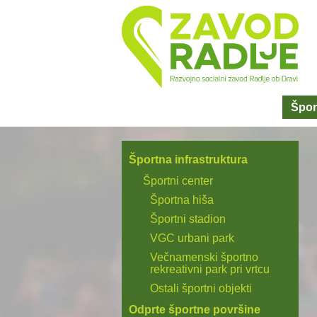
Špor
Športna infrastruktura
Športni center
Športna hiša
Športni stadion
VGC urbani park
Večnamenski športno
rekreativni park pri vrtcu
Ostali športni objekti
Odprte športne površine