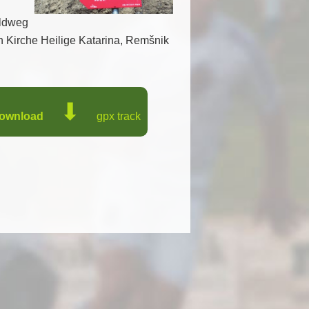
aldweg
n Kirche Heilige Katarina, Remšnik
⬇
Download
gpx track