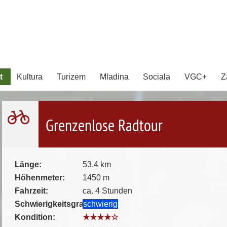
t
Kultura
Turizem
Mladina
Sociala
VGC+
Z
Grenzenlose Radtour
Länge:
53.4 km
Höhenmeter:
1450 m
Fahrzeit:
ca. 4 Stunden
Schwierigkeitsgrad:
schwierig
Kondition:
★★★★☆