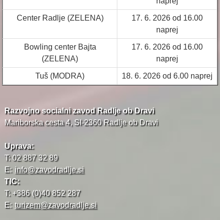
naprej
Center Radlje (ZELENA)
17. 6. 2026 od 16.00
naprej
Bowling center Bajta
17. 6. 2026 od 16.00
(ZELENA)
naprej
Tuš (MODRA)
18. 6. 2026 od 6.00 naprej
Razvojno socialni zavod Radlje ob Dravi
Mariborska cesta 4, SI-2360 Radlje ob Dravi
Uprava:
T: 02 887 32 89
E:
info@zavodradlje.si
TIC:
T: +386 (0)40 852 287
E:
turizem@zavodradlje.si