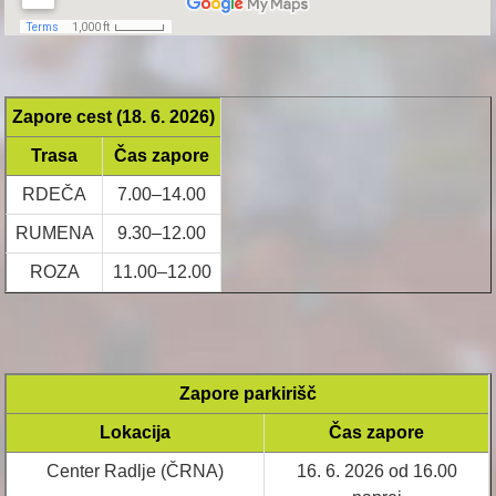
Zapore cest (18. 6. 2026)
Trasa
Čas zapore
RDEČA
7.00–14.00
RUMENA
9.30–12.00
ROZA
11.00–12.00
Zapore parkirišč
Lokacija
Čas zapore
Center Radlje (ČRNA)
16. 6. 2026 od 16.00