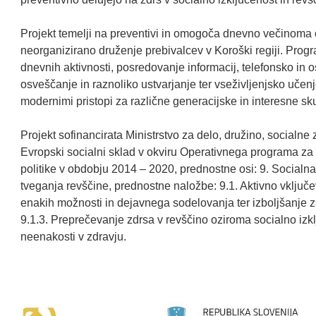
Projekt temelji na preventivi in omogoča dnevno večinoma o
neorganizirano druženje prebivalcev v Koroški regiji. Progr
dnevnih aktivnosti, posredovanje informacij, telefonsko in
osveščanje in raznoliko ustvarjanje ter vseživljenjsko uče
modernimi pristopi za različne generacijske in interesne sk
Projekt sofinancirata Ministrstvo za delo, družino, socialn
Evropski socialni sklad v okviru Operativnega programa za
politike v obdobju 2014 – 2020, prednostne osi: 9. Socialn
tveganja revščine, prednostne naložbe: 9.1. Aktivno vključ
enakih možnosti in dejavnega sodelovanja ter izboljšanje zap
9.1.3. Preprečevanje zdrsa v revščino oziroma socialno izk
neenakosti v zdravju.