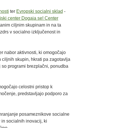
nosti
ter
Evropski socialni sklad
-
ski center Dogaja se! Center
branim ciljnim skupinam in na ta
 zdrs v socialno izključenost in
r nabor aktivnosti, ki omogočajo
ciljnih skupin, hkrati pa zagotavlja
aj so programi brezplačni, ponudba
mogočajo celostni pristop k
močenje, predstavljajo podporo za
n ohranjanje posameznikove socialne
in socialnih inovacij, ki
čino.