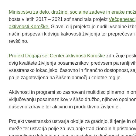
Ministrstvu za delo, družino, socialne zadeve in enake mož
bosta v letih 2017 – 2021 sofinancirala projekt
Večgeneracij
aktivnosti Koroške.
Glavni cilj projekta je nudili vsebine iz
način prispevali k dvigu kakovosti življenja ter preprečevali
revščino.
Projekt Dogaja se! Center aktivnosti Koroške
združuje peste
dvig kvalitete življenja posameznikov, predvsem pa ranljivih 
vsestransko lokacijsko, časovno in finančno dostopnost, s
pa je zagotovljena na širšem območju celotne regije.
Aktivnosti in programi so zasnovani multidisciplinarno in o
vključevanju posameznikov v širšo družbo, njihovo opolno
duševno zdravje ter aktivno in produktivno življenje.
Projekt vsestransko ustvarja okolje za gradnjo, širjenje i
mreže ter ustvarja polje za uvajanje tradicionalnih pristopov 
preventivno delujejo na zdrs v socialno izključenost in revš