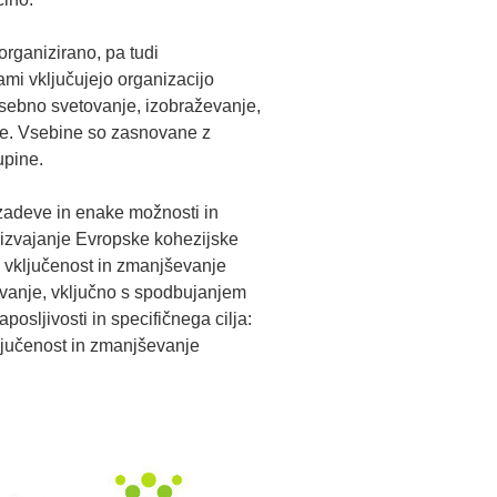
rganizirano, pa tudi
ami vključujejo organizacijo
 osebno svetovanje, izobraževanje,
nje. Vsebine so zasnovane z
upine.
e zadeve in enake možnosti in
 izvajanje Evropske kohezijske
a vključenost in zmanjševanje
evanje, vključno s spodbujanjem
osljivosti in specifičnega cilja:
ljučenost in zmanjševanje