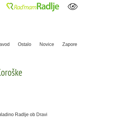
avod
Ostalo
Novice
Zapore
Koroške
mladino Radlje ob Dravi