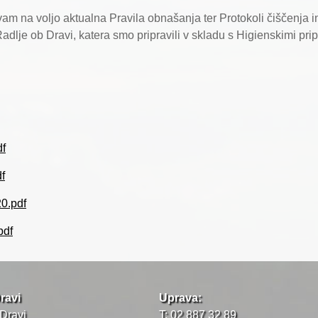
am na voljo aktualna Pravila obnašanja ter Protokoli čiščenja 
Radlje ob Dravi, katera smo pripravili v skladu s Higienskimi pri
df
f
20.pdf
pdf
ravi
Uprava:
 Dravi
T: 02 887 32 89