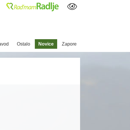
avod
Ostalo
Novice
Zapore