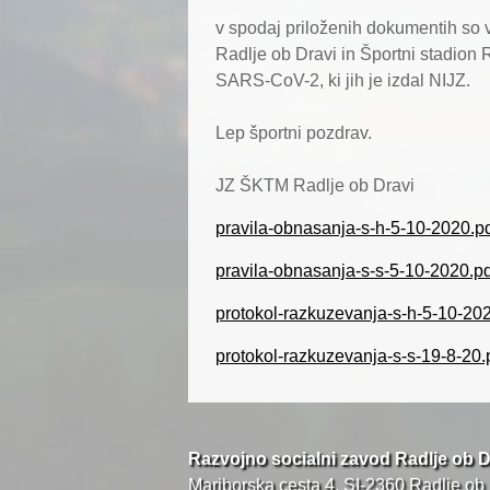
v spodaj priloženih dokumentih so v
Radlje ob Dravi in Športni stadion 
SARS-CoV-2, ki jih je izdal NIJZ.
Lep športni pozdrav.
JZ ŠKTM Radlje ob Dravi
pravila-obnasanja-s-h-5-10-2020.p
pravila-obnasanja-s-s-5-10-2020.pd
protokol-razkuzevanja-s-h-5-10-20
protokol-razkuzevanja-s-s-19-8-20.
Razvojno socialni zavod Radlje ob D
Mariborska cesta 4, SI-2360 Radlje ob