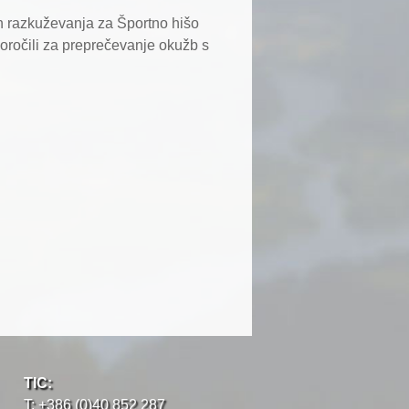
in razkuževanja za Športno hišo
poročili za preprečevanje okužb s
TIC:
T: +386 (0)40 852 287