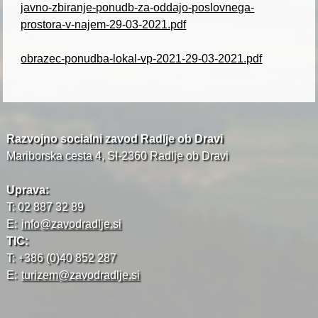
javno-zbiranje-ponudb-za-oddajo-poslovnega-
prostora-v-najem-29-03-2021.pdf
obrazec-ponudba-lokal-vp-2021-29-03-2021.pdf
Razvojno socialni zavod Radlje ob Dravi
Mariborska cesta 4, SI-2360 Radlje ob Dravi
Uprava:
T: 02 887 32 89
E:
info@zavodradlje.si
TIC:
T: +386 (0)40 852 287
E:
turizem@zavodradlje.si