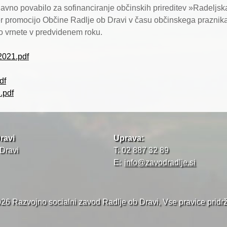
avno povabilo za sofinanciranje občinskih prireditev »Radeljsk
voj ter promocijo Občine Radlje ob Dravi v času občinskega prazn
jo vrnete v predvidenem roku.
2021.pdf
df
.pdf
ravi
Uprava:
 Dravi
T: 02 887 32 89
E:
info@zavodradlje.si
26 Razvojno socialni zavod Radlje ob Dravi, Vse pravice pridr