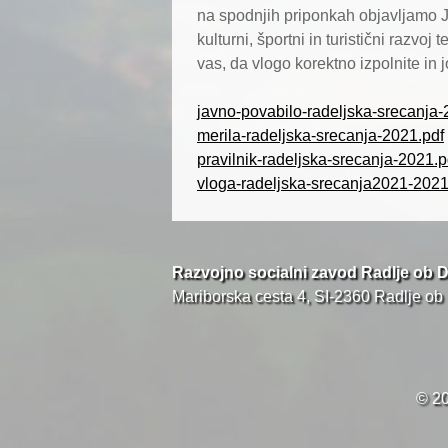
na spodnjih priponkah objavljamo J
kulturni, športni in turistični raz
vas, da vlogo korektno izpolnite in 
javno-povabilo-radeljska-srecanja-
merila-radeljska-srecanja-2021.pdf
pravilnik-radeljska-srecanja-2021.p
vloga-radeljska-srecanja2021-2021
Razvojno socialni zavod Radlje ob D
Mariborska cesta 4, SI-2360 Radlje ob
© 20