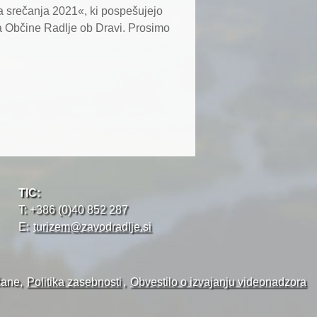
a srečanja 2021«, ki pospešujejo
ika Občine Radlje ob Dravi. Prosimo
TIC:
T: +386 (0)40 852 287
E:
turizem@zavodradlje.si
žane,
Politika zasebnosti
,
Obvestilo o izvajanju videonadzora