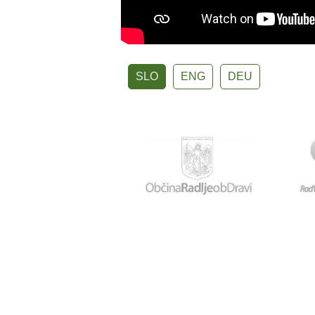
SLO
ENG
DEU