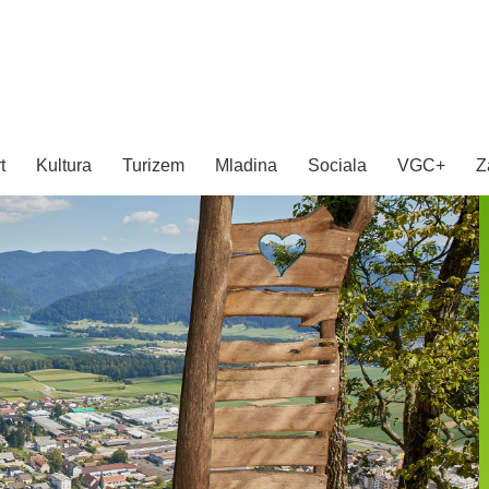
rt
Kultura
Turizem
Mladina
Sociala
VGC+
Z