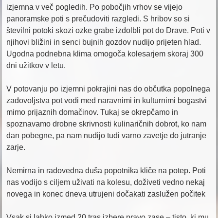
izjemna v več pogledih. Po pobočjih vrhov se vijejo
panoramske poti s prečudoviti razgledi. S hribov so si
številni potoki skozi ozke grabe izdolbli pot do Drave. Poti v
njihovi bližini in senci bujnih gozdov nudijo prijeten hlad.
Ugodna podnebna klima omogoča kolesarjem skoraj 300
dni užitkov v letu.
V potovanju po izjemni pokrajini nas do občutka popolnega
zadovoljstva pot vodi med naravnimi in kulturnimi bogastvi
mimo prijaznih domačinov. Tukaj se okrepčamo in
spoznavamo drobne skrivnosti kulinaričnih dobrot, ko nam
dan pobegne, pa nam nudijo tudi varno zavetje do jutranje
zarje.
Nemirna in radovedna duša popotnika kliče na potep. Poti
nas vodijo s ciljem uživati na kolesu, doživeti vedno nekaj
novega in konec dneva utrujeni dočakati zaslužen počitek
Vsak si lahko izmed 20 tras izbere pravo zase – tisto, ki mu