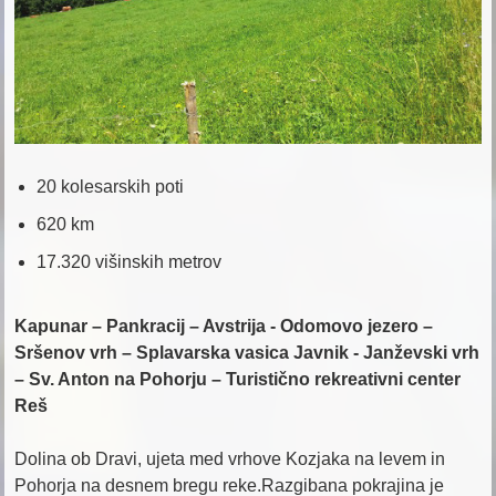
R
I
V
R
T
C
U
20 kolesarskih poti
620 km
17.320 višinskih metrov
Kapunar – Pankracij – Avstrija - Odomovo jezero –
Sršenov vrh – Splavarska vasica Javnik - Janževski vrh
– Sv. Anton na Pohorju – Turistično rekreativni center
Reš
Dolina ob Dravi, ujeta med vrhove Kozjaka na levem in
Pohorja na desnem bregu reke.Razgibana pokrajina je