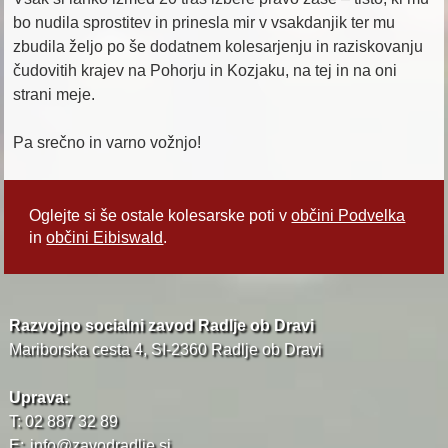
bo nudila sprostitev in prinesla mir v vsakdanjik ter mu
zbudila željo po še dodatnem kolesarjenju in raziskovanju
čudovitih krajev na Pohorju in Kozjaku, na tej in na oni
strani meje.
Pa srečno in varno vožnjo!
Oglejte si še ostale kolesarske poti v
občini Podvelka
in
občini Eibiswald
.
Razvojno socialni zavod Radlje ob Dravi
Mariborska cesta 4, SI-2360 Radlje ob Dravi
Uprava:
T: 02 887 32 89
E:
info@zavodradlje.si